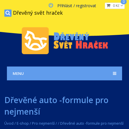
0
Přihlásit / registrovat
0 Kč
Dřevěný svět hraček
MENU
Dřevěné auto -formule pro
nejmenší
Úvod
/
E-shop
/
Pro nejmenší
/
/
Dřevěné auto -formule pro nejmenší