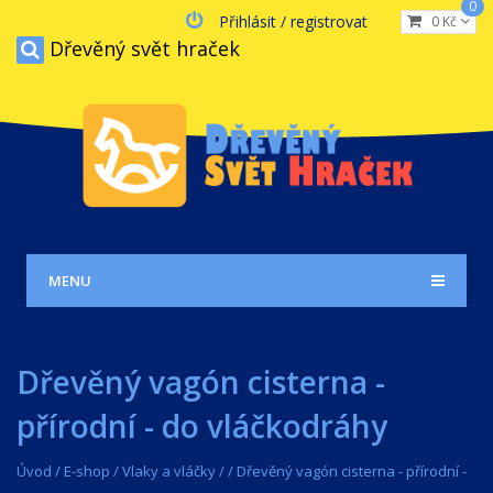
0
Přihlásit / registrovat
0 Kč
Dřevěný svět hraček
MENU
Dřevěný vagón cisterna -
přírodní - do vláčkodráhy
Úvod
/
E-shop
/
Vlaky a vláčky
/
/
Dřevěný vagón cisterna - přírodní -