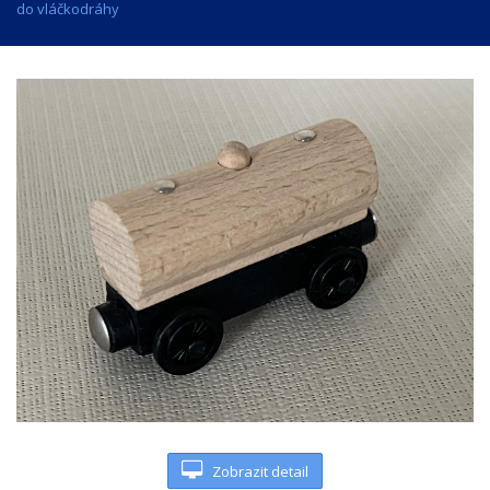
do vláčkodráhy
Zobrazit detail