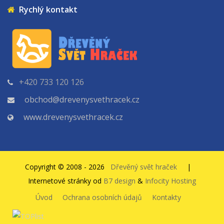
Rychlý kontakt
+420 733 120 126
obchod@drevenysvethracek.cz
www.drevenysvethracek.cz
Copyright © 2008 - 2026
Dřevěný svět hraček
|
Internetové stránky od
B7 design
&
Infocity Hosting
Úvod
Ochrana osobních údajů
Kontakty