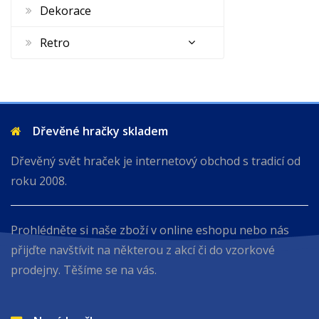
Dekorace
Retro
Dřevěné hračky skladem
Dřevěný svět hraček je internetový obchod s tradicí od
roku 2008.
Prohlédněte si naše zboží v online eshopu nebo nás
přijďte navštívit na některou z akcí či do vzorkové
prodejny. Těšíme se na vás.