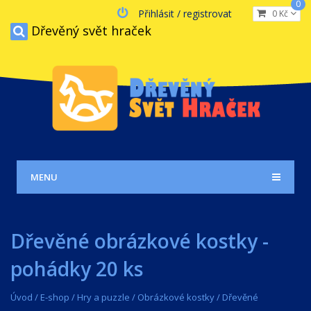
0
Přihlásit / registrovat
0 Kč
Dřevěný svět hraček
MENU
Dřevěné obrázkové kostky -
pohádky 20 ks
Úvod
/
E-shop
/
Hry a puzzle
/
Obrázkové kostky
/
Dřevěné