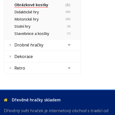
Obrázkové kostky
(8)
Didaktické hry
(30)
Motorické hry
(63)
Stolní hry
(6)
Stavebnice a kostky
(1)
Drobné hračky
Dekorace
Retro
Dřevěné hračky skladem
Dřevěný svět hraček je internetový obchod s tradicí od