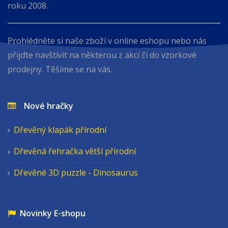
roku 2008.
Prohlédněte si naše zboží v online eshopu nebo nás
přijďte navštívit na některou z akcí či do vzorkové
prodejny. Těšíme se na vás.
Nové hračky
Dřevěný klapák přírodní
Dřevěná řehračka větší přírodní
Dřevěné 3D puzzle - Dinosaurus
Novinky E-shopu