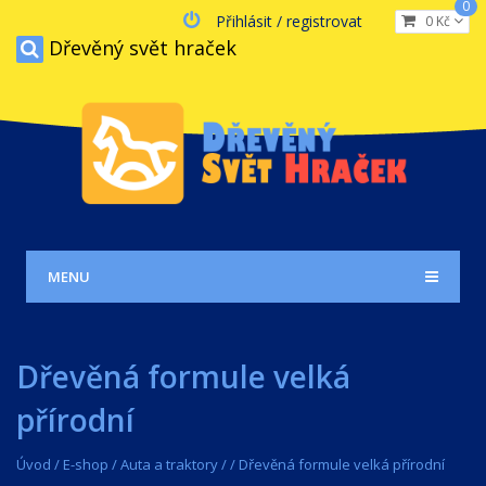
0
Přihlásit / registrovat
0 Kč
Dřevěný svět hraček
MENU
Dřevěná formule velká
přírodní
Úvod
/
E-shop
/
Auta a traktory
/
/
Dřevěná formule velká přírodní