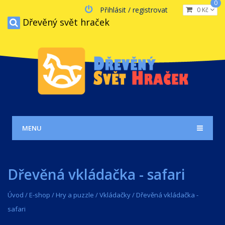
0
Přihlásit / registrovat
0 Kč
Dřevěný svět hraček
MENU
Dřevěná vkládačka - safari
Úvod
/
E-shop
/
Hry a puzzle
/
Vkládačky
/
Dřevěná vkládačka -
safari