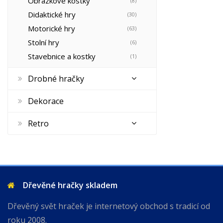
Obrázkové kostky
(8)
Didaktické hry
(30)
Motorické hry
(63)
Stolní hry
(6)
Stavebnice a kostky
(1)
Drobné hračky
Dekorace
Retro
Dřevěné hračky skladem
Dřevěný svět hraček je internetový obchod s tradicí od
roku 2008.