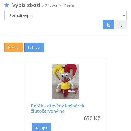
Výpis zboží
z Závěsné - Péráci
Péráci
Létavci
Pérák - dřevěný kašpárek
žlutočervený na
650 Kč