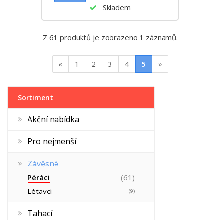
Skladem
Z 61 produktů je zobrazeno 1 záznamů.
«
1
2
3
4
5
»
Sortiment
Akční nabídka
Pro nejmenší
Závěsné
Péráci
(61)
Létavci
(9)
Tahací