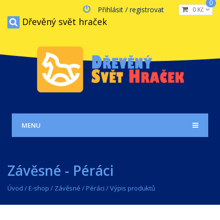
0
Přihlásit / registrovat
0 Kč
Dřevěný svět hraček
MENU
Závěsné - Péráci
Úvod
/
E-shop
/
Závěsné
/
Péráci
/ Výpis produktů