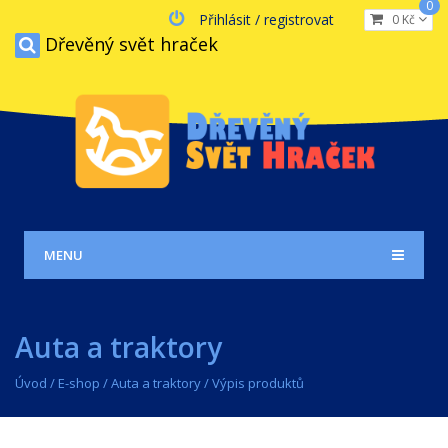
0
Přihlásit / registrovat
0 Kč
Dřevěný svět hraček
MENU
Auta a traktory
Úvod
/
E-shop
/
Auta a traktory
/ Výpis produktů