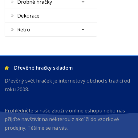
Drobné hračky
Dekorace
Retro
Dřevěné hračky skladem
Dřevěný svět hraček je internetový obchod s tradicí od
roku 2008.
Prohlédněte si naše zboží v online eshopu nebo nás
přijďte navštívit na některou z akcí či do vzorkové
prodejny. Těšíme se na vás.