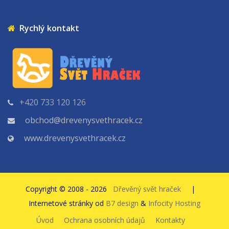
Rychlý kontakt
+420 733 120 126
obchod@drevenysvethracek.cz
www.drevenysvethracek.cz
Copyright © 2008 - 2026
Dřevěný svět hraček
|
Internetové stránky od
B7 design
&
Infocity Hosting
Úvod
Ochrana osobních údajů
Kontakty