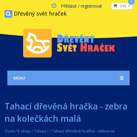
0
Přihlásit / registrovat
0 Kč
Dřevěný svět hraček
MENU
Tahací dřevěná hračka - zebra
na kolečkách malá
Úvod
/
E-shop
/
Tahací
/
/
Tahací dřevěná hračka - zebra na