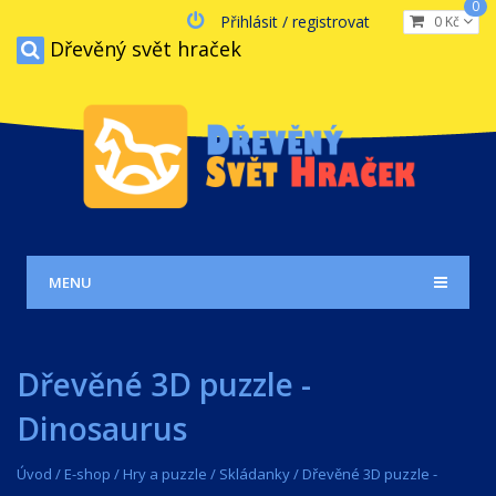
0
Přihlásit / registrovat
0 Kč
Dřevěný svět hraček
MENU
Dřevěné 3D puzzle -
Dinosaurus
Úvod
/
E-shop
/
Hry a puzzle
/
Skládanky
/
Dřevěné 3D puzzle -