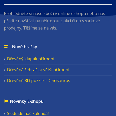
Prohlédněte si naše zboží v online eshopu nebo nás
přijďte navštívit na některou z akcí či do vzorkové
prodejny. Těšíme se na vás.
Nové hračky
Dřevěný klapák přírodní
Dřevěná řehračka větší přírodní
Dřevěné 3D puzzle - Dinosaurus
Novinky E-shopu
Sledujde náš kalendář