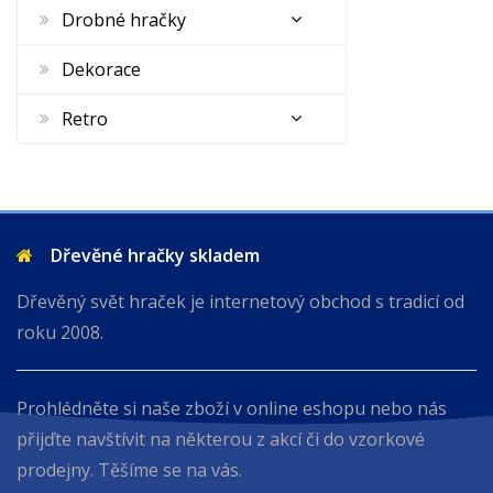
Drobné hračky
Dekorace
Retro
Dřevěné hračky skladem
Dřevěný svět hraček je internetový obchod s tradicí od
roku 2008.
Prohlédněte si naše zboží v online eshopu nebo nás
přijďte navštívit na některou z akcí či do vzorkové
prodejny. Těšíme se na vás.