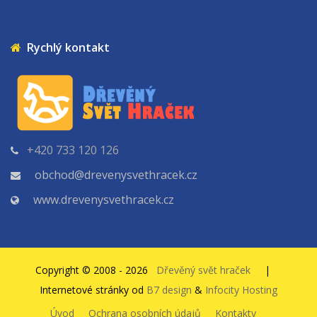
Rychlý kontakt
+420 733 120 126
obchod@drevenysvethracek.cz
www.drevenysvethracek.cz
Copyright © 2008 - 2026
Dřevěný svět hraček
|
Internetové stránky od
B7 design
&
Infocity Hosting
Úvod
Ochrana osobních údajů
Kontakty