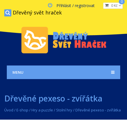
0
Přihlásit / registrovat
0 Kč
Dřevěný svět hraček
MENU
Dřevěné pexeso - zvířátka
Úvod
/
E-shop
/
Hry a puzzle
/
Stolní hry
/
Dřevěné pexeso - zvířátka