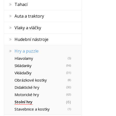
Tahací
Auta a traktory
Vlaky a vláčky
Hudební nástroje
Hry a puzzle
Hlavolamy
(5)
Skládanky
(96)
Vkládačky
(31)
Obrázkové kostky
(8)
Didaktické hry
(30)
Motorické hry
(63)
Stolní hry
(6)
Stavebnice a kostky
(1)