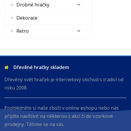
Drobné hračky
Dekorace
Retro
Dřevěné hračky skladem
Dřevěný svět hraček je internetový obchod s tradicí od
roku 2008.
Prohlédněte si naše zboží v online eshopu nebo nás
přijďte navštívit na některou z akcí či do vzorkové
prodejny. Těšíme se na vás.