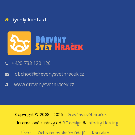
Rychlý kontakt
+420 733 120 126
obchod@drevenysvethracek.cz
www.drevenysvethracek.cz
Copyright © 2008 - 2026
Dřevěný svět hraček
|
Internetové stránky od
B7 design
&
Infocity Hosting
Úvod
Ochrana osobních údajů
Kontakty