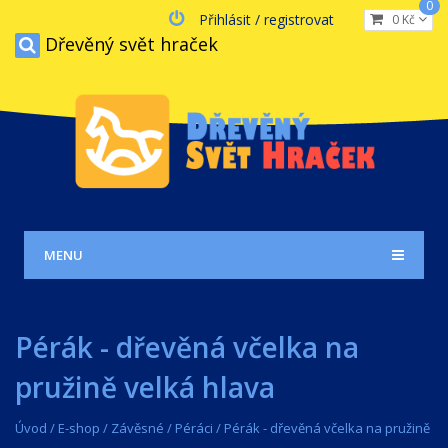
0
Přihlásit / registrovat
0 Kč
Dřevěný svět hraček
MENU
Pérák - dřevěná včelka na
pružině velká hlava
Úvod
/
E-shop
/
Závěsné
/
Péráci
/
Pérák - dřevěná včelka na pružině