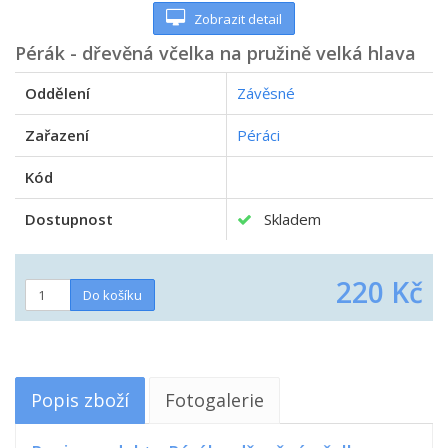
Zobrazit detail
Pérák - dřevěná včelka na pružině velká hlava
Oddělení
Závěsné
Zařazení
Péráci
Kód
Dostupnost
Skladem
220 Kč
Popis zboží
Fotogalerie