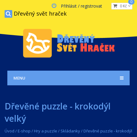
0
Přihlásit / registrovat
0 Kč
Dřevěný svět hraček
MENU
Dřevěné puzzle - krokodýl
velký
Úvod
/
E-shop
/
Hry a puzzle
/
Skládanky
/
Dřevěné puzzle - krokodýl