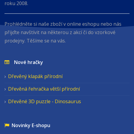
roku 2008.
Prohlédněte si naše zboží v online eshopu nebo nás
přijďte navštívit na některou z akcí či do vzorkové
prodejny. Těšíme se na vás.
Nové hračky
Dřevěný klapák přírodní
Dřevěná řehračka větší přírodní
Dřevěné 3D puzzle - Dinosaurus
Novinky E-shopu