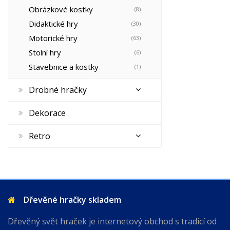
Obrázkové kostky
(8)
Didaktické hry
(30)
Motorické hry
(63)
Stolní hry
(6)
Stavebnice a kostky
(1)
Drobné hračky
Dekorace
Retro
Dřevěné hračky skladem
Dřevěný svět hraček je internetový obchod s tradicí od