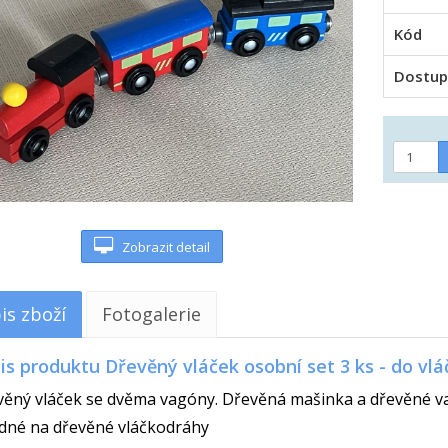
Kód
Dostup
Zobrazit detail
is zboží
Fotogalerie
is produktu Dřevěný vláček osobní set 3 ks - do vl
ěný vláček se dvěma vagóny. Dřevěná mašinka a dřevěné v
dné na dřevěné vláčkodráhy