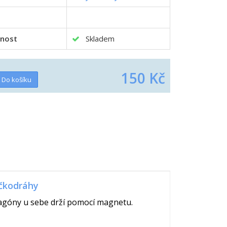
nost
Skladem
150 Kč
áčkodráhy
agóny u sebe drží pomocí magnetu.