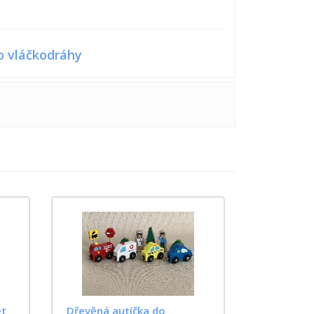
do vláčkodráhy
et
Dřevěná autíčka do