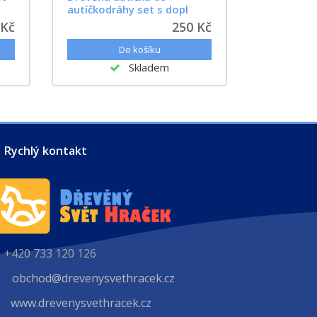
autíčkodráhy set s dopl
 Kč
250 Kč
Skladem
Rychlý kontakt
+420 733 120 126
obchod@drevenysvethracek.cz
www.drevenysvethracek.cz