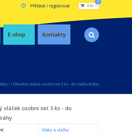
0
Přihlásit / registrovat
0 Kč
E-shop
Kontakty
láčky
/
/
Dřevěný vláček osobní set 3 ks - do vláčkodráhy
 vláček osobní set 3 ks - do
dráhy
ní
Vlaky a vláčky