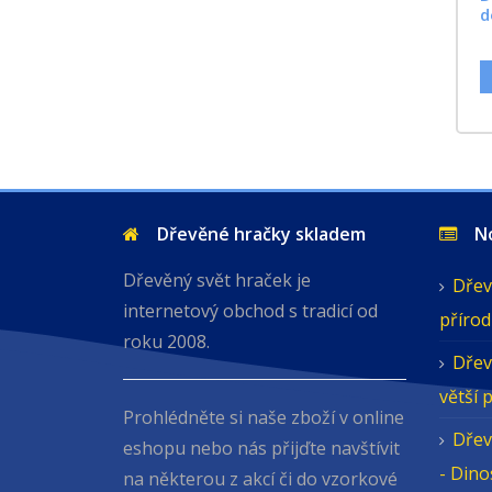
d
Dřevěné hračky skladem
Nov
Dřevěný svět hraček je
Dřev
internetový obchod s tradicí od
přírod
roku 2008.
Dřev
větší 
Prohlédněte si naše zboží v online
Dřev
eshopu nebo nás přijďte navštívit
- Din
na některou z akcí či do vzorkové