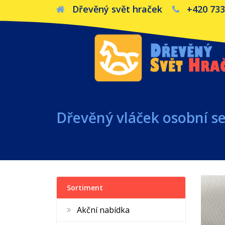
Dřevěný svět hraček
+420 733
Dřevěný vláček osobní se
Sortiment
Akční nabídka