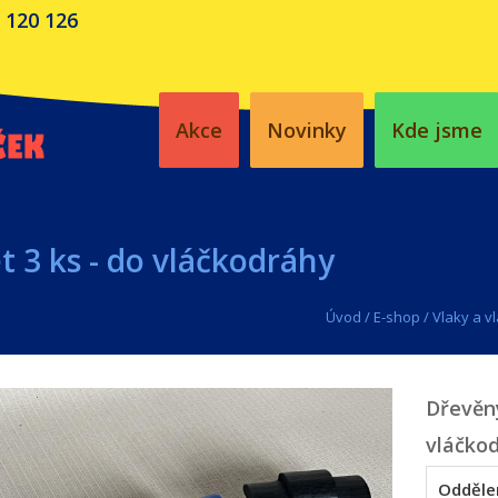
 120 126
Akce
Novinky
Kde jsme
t 3 ks - do vláčkodráhy
Úvod
/
E-shop
/
Vlaky a v
Dřevěný
vláčko
Odděle