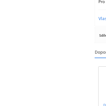
Pro 
Vla
Sdíl
Dopo
D