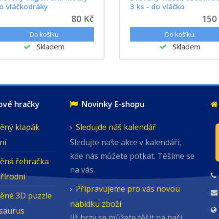
o vláčkodráky
3 ks - do vláčko
80 Kč
150
Skladem
Skladem
é hračky
Novinky E-shopu
ěný klapák
Sledujde náš kalendář
ní
Sledujte naše akce v kalendáři,
kde nás můžete potkat. Těšíme se
ěná řehračka
na vás.
přírodní
Připravujeme pro vás novou
ěné 3D puzzle
nabídku zboží
osaurus
Již brzy se můžete těšit na naši