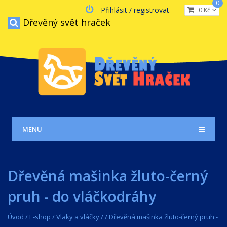
0
Přihlásit / registrovat
0 Kč
Dřevěný svět hraček
MENU
Dřevěná mašinka žluto-černý
pruh - do vláčkodráhy
Úvod
/
E-shop
/
Vlaky a vláčky
/
/
Dřevěná mašinka žluto-černý pruh -