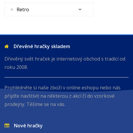
Retro
Dřevěné hračky skladem
Dřevěný svět hraček je internetový obchod s tradicí od
roku 2008.
Prohlédněte si naše zboží v online eshopu nebo nás
přijďte navštívit na některou z akcí či do vzorkové
prodejny. Těšíme se na vás.
Nové hračky