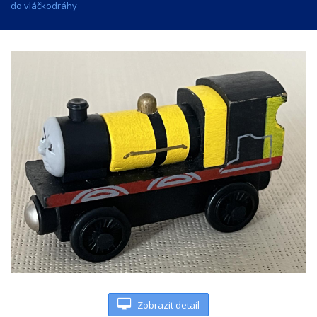
do vláčkodráhy
Zobrazit detail