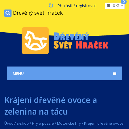
0
Přihlásit / registrovat
0 Kč
Dřevěný svět hraček
MENU
Krájení dřevěné ovoce a
zelenina na tácu
Úvod
/
E-shop
/
Hry a puzzle
/
Motorické hry
/
Krájení dřevěné ovoce