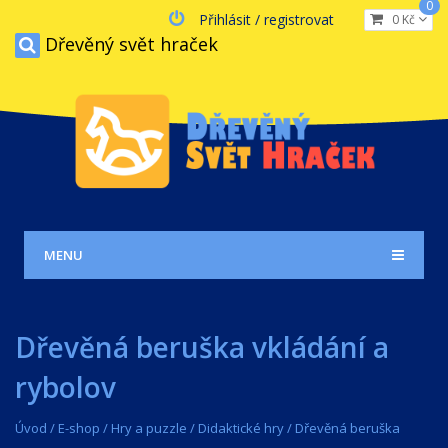
0
Přihlásit / registrovat
0 Kč
Dřevěný svět hraček
MENU
Dřevěná beruška vkládání a
rybolov
Úvod
/
E-shop
/
Hry a puzzle
/
Didaktické hry
/
Dřevěná beruška