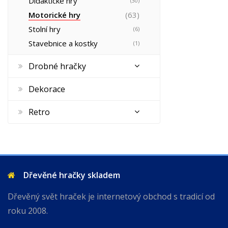
Didaktické hry
(30)
Motorické hry
(63)
Stolní hry
(6)
Stavebnice a kostky
(1)
Drobné hračky
Dekorace
Retro
Dřevěné hračky skladem
Dřevěný svět hraček je internetový obchod s tradicí od
roku 2008.