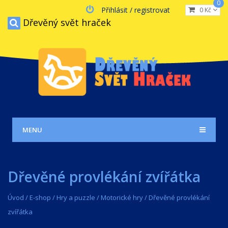
0
Přihlásit / registrovat
0 Kč
Dřevěný svět hraček
MENU
Dřevěné provlékání zvířátka
Úvod
/
E-shop
/
Hry a puzzle
/
Motorické hry
/
Dřevěné provlékání
zvířátka