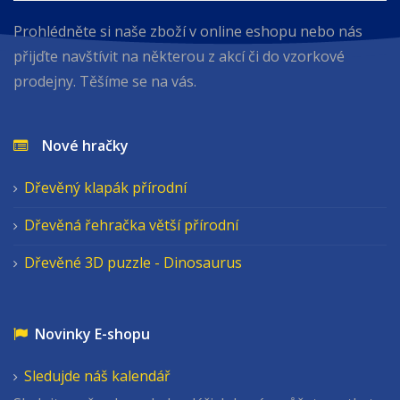
Prohlédněte si naše zboží v online eshopu nebo nás
přijďte navštívit na některou z akcí či do vzorkové
prodejny. Těšíme se na vás.
Nové hračky
Dřevěný klapák přírodní
Dřevěná řehračka větší přírodní
Dřevěné 3D puzzle - Dinosaurus
Novinky E-shopu
Sledujde náš kalendář