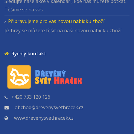
Sledujte naše akce v kalendáři, kde nás můžete potkat.
Těšíme se na vás.
Připravujeme pro vás novou nabídku zboží
Již brzy se můžete těšit na naši novou nabídku zboží.
Rychlý kontakt
+420 733 120 126
obchod@drevenysvethracek.cz
www.drevenysvethracek.cz