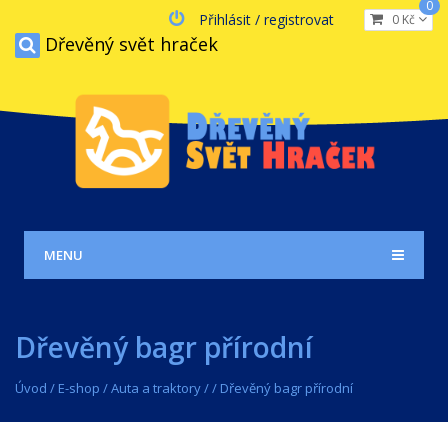
0
Přihlásit / registrovat
0 Kč
Dřevěný svět hraček
MENU
Dřevěný bagr přírodní
Úvod
/
E-shop
/
Auta a traktory
/
/
Dřevěný bagr přírodní