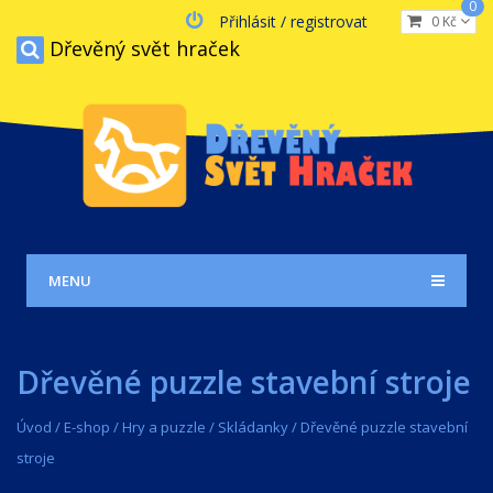
0
Přihlásit / registrovat
0 Kč
Dřevěný svět hraček
MENU
Dřevěné puzzle stavební stroje
Úvod
/
E-shop
/
Hry a puzzle
/
Skládanky
/
Dřevěné puzzle stavební
stroje