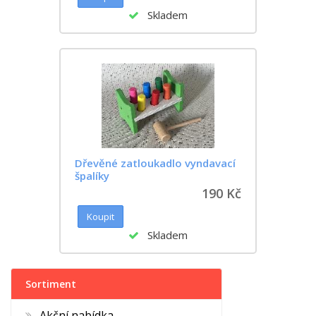
Skladem
Dřevěné zatloukadlo vyndavací
špalíky
190 Kč
Skladem
Sortiment
Akční nabídka