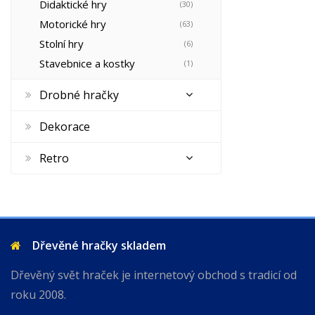
Didaktické hry
(30)
Motorické hry
(63)
Stolní hry
(6)
Stavebnice a kostky
(1)
Drobné hračky
Dekorace
Retro
Dřevěné hračky skladem
Dřevěný svět hraček je internetový obchod s tradicí od
roku 2008.