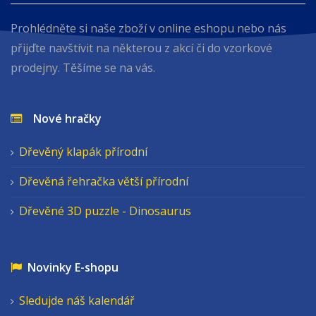
Prohlédněte si naše zboží v online eshopu nebo nás
přijďte navštívit na některou z akcí či do vzorkové
prodejny. Těšíme se na vás.
Nové hračky
Dřevěný klapák přírodní
Dřevěná řehračka větší přírodní
Dřevěné 3D puzzle - Dinosaurus
Novinky E-shopu
Sledujde náš kalendář