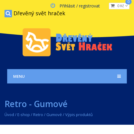
0
Přihlásit / registrovat
0 Kč
Dřevěný svět hraček
MENU
Retro - Gumové
Úvod
/
E-shop
/
Retro
/
Gumové
/ Výpis produktů