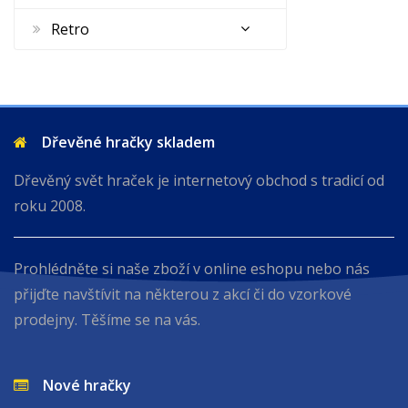
Retro
Dřevěné hračky skladem
Dřevěný svět hraček je internetový obchod s tradicí od
roku 2008.
Prohlédněte si naše zboží v online eshopu nebo nás
přijďte navštívit na některou z akcí či do vzorkové
prodejny. Těšíme se na vás.
Nové hračky