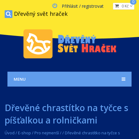
0
Přihlásit / registrovat
0 Kč
Dřevěný svět hraček
MENU
Dřevěné chrastítko na tyčce s
píšťalkou a rolničkami
Úvod
/
E-shop
/
Pro nejmenší
/
/
Dřevěné chrastítko na tyčce s