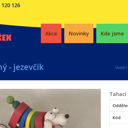
 120 126
Akce
Novinky
Kde jsme
ý - jezevčík
Úvod
/
Tahací 
Odděle
Kód