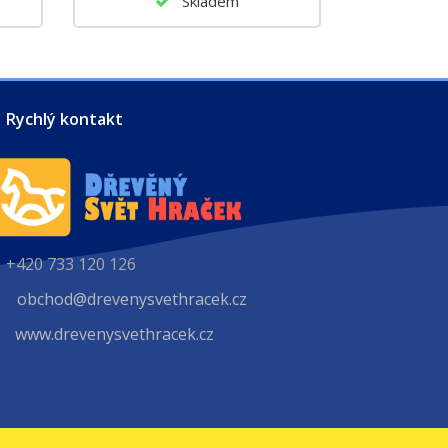
Skladem
Rychlý kontakt
+420 733 120 126
obchod@drevenysvethracek.cz
www.drevenysvethracek.cz