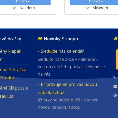
Skladem
Skladem
é hračky
Novinky E-shopu
ěný klapák
Sledujde náš kalendář
ní
Sledujte naše akce v kalendáři,
kde nás můžete potkat. Těšíme se
ěná řehračka
na vás.
přírodní
Připravujeme pro vás novou
ěné 3D puzzle
nabídku zboží
osaurus
Již brzy se můžete těšit na naši
novou nabídku zboží.