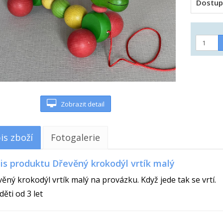
Dostup
Zobrazit detail
is zboží
Fotogalerie
is produktu Dřevěný krokodýl vrtík malý
ěný krokodýl vrtík malý na provázku. Když jede tak se vrtí.
děti od 3 let