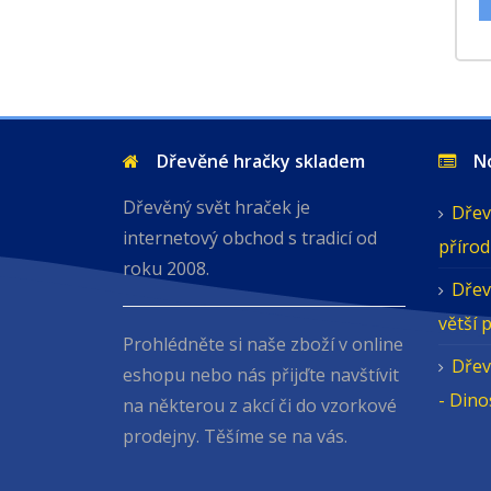
Dřevěné hračky skladem
Nov
Dřevěný svět hraček je
Dřev
internetový obchod s tradicí od
přírod
roku 2008.
Dřev
větší 
Prohlédněte si naše zboží v online
Dřev
eshopu nebo nás přijďte navštívit
- Din
na některou z akcí či do vzorkové
prodejny. Těšíme se na vás.