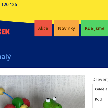
 120 126
Akce
Novinky
Kde jsme
malý
Dřevěný
Odděle
Kód