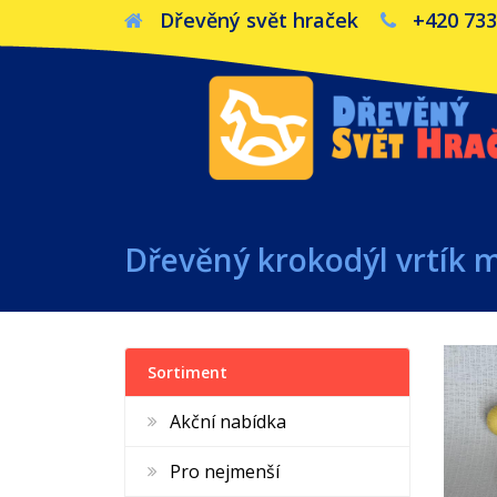
Dřevěný svět hraček
+420 733
Dřevěný krokodýl vrtík 
Sortiment
Akční nabídka
Pro nejmenší