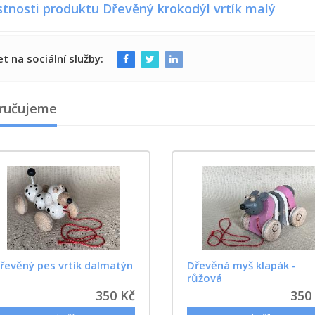
stnosti produktu Dřevěný krokodýl vrtík malý
et na sociální služby:
ručujeme
řevěný pes vrtík dalmatýn
Dřevěná myš klapák -
růžová
350 Kč
350