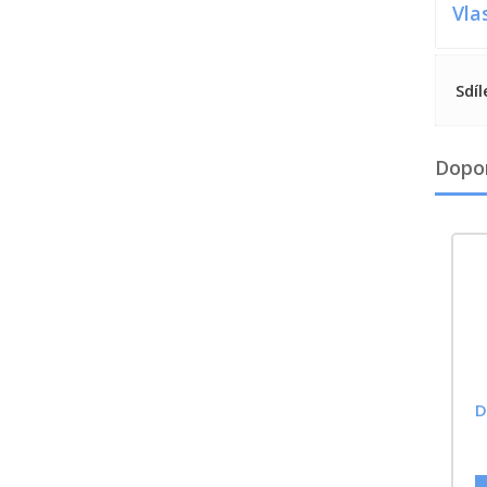
Vla
Sdíl
Dopo
D