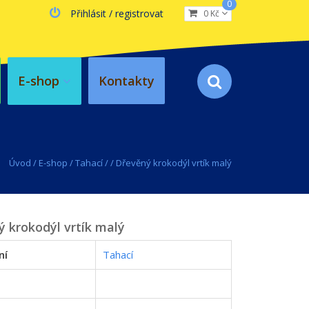
0
Přihlásit / registrovat
0 Kč
E-shop
Kontakty
Úvod
/
E-shop
/
Tahací
/
/
Dřevěný krokodýl vrtík malý
 krokodýl vrtík malý
ní
Tahací