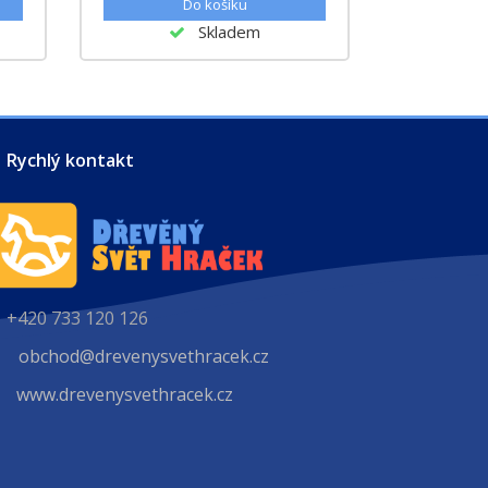
Skladem
Rychlý kontakt
+420 733 120 126
obchod@drevenysvethracek.cz
www.drevenysvethracek.cz