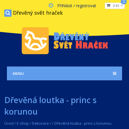
0
Přihlásit / registrovat
0 Kč
Dřevěný svět hraček
MENU
Dřevěná loutka - princ s
korunou
Úvod
/
E-shop
/
Dekorace
/
/
Dřevěná loutka - princ s korunou