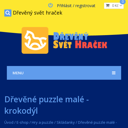
0
Přihlásit / registrovat
0 Kč
Dřevěný svět hraček
MENU
Dřevěné puzzle malé -
krokodýl
Úvod
/
E-shop
/
Hry a puzzle
/
Skládanky
/
Dřevěné puzzle malé -