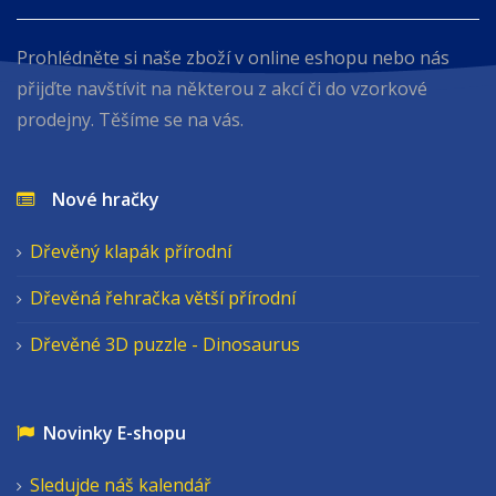
Prohlédněte si naše zboží v online eshopu nebo nás
přijďte navštívit na některou z akcí či do vzorkové
prodejny. Těšíme se na vás.
Nové hračky
Dřevěný klapák přírodní
Dřevěná řehračka větší přírodní
Dřevěné 3D puzzle - Dinosaurus
Novinky E-shopu
Sledujde náš kalendář