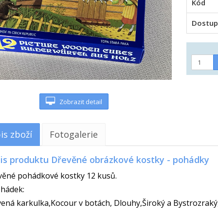
Kód
Dostup
Zobrazit detail
is zboží
Fotogalerie
is produktu Dřevěné obrázkové kostky - pohádky
věné pohádkové kostky 12 kusů.
ohádek:
ená karkulka,Kocour v botách, Dlouhy,Široký a Bystrozraký,