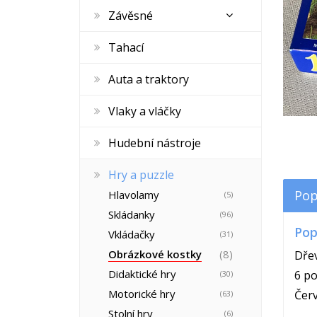
Závěsné
Tahací
Auta a traktory
Vlaky a vláčky
Hudební nástroje
Hry a puzzle
Pop
Hlavolamy
(5)
Skládanky
(96)
Pop
Vkládačky
(31)
Obrázkové kostky
(8)
Dře
Didaktické hry
6 p
(30)
Motorické hry
Červ
(63)
Stolní hry
(6)