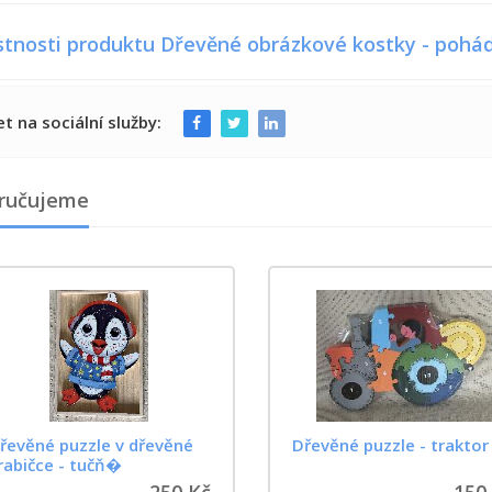
stnosti produktu Dřevěné obrázkové kostky - pohá
et na sociální služby:
ručujeme
řevěné puzzle v dřevěné
Dřevěné puzzle - traktor
rabičce - tučň�
250 Kč
150