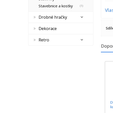
Stavebnice a kostky
(1)
Vla
Drobné hračky
Sdíl
Dekorace
Retro
Dopo
D
k