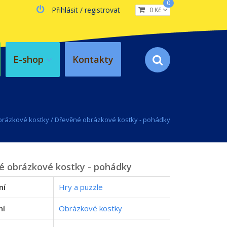
0
Přihlásit / registrovat
0 Kč
E-shop
Kontakty
rázkové kostky
/
Dřevěné obrázkové kostky - pohádky
é obrázkové kostky - pohádky
ní
Hry a puzzle
ní
Obrázkové kostky