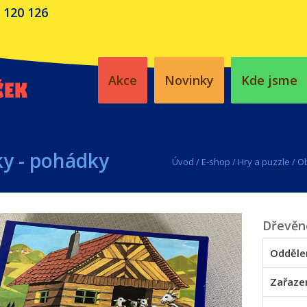
 120 126
Akce
Novinky
Kde jsme
y - pohádky
Úvod
/
E-shop
/
Hry a puzzle
/
Ob
Dřevěn
Odděle
Zařaze