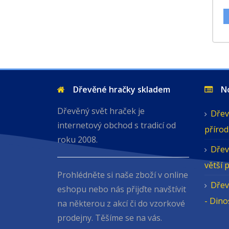
Dřevěné hračky skladem
Nov
Dřevěný svět hraček je
Dřev
internetový obchod s tradicí od
přírod
roku 2008.
Dřev
větší 
Prohlédněte si naše zboží v online
Dřev
eshopu nebo nás přijďte navštívit
- Din
na některou z akcí či do vzorkové
prodejny. Těšíme se na vás.