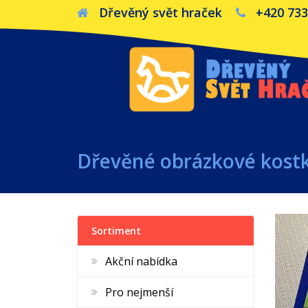
Dřevěný svět hraček
+420 733
Dřevěné obrázkové kostk
Sortiment
Akční nabídka
Pro nejmenší