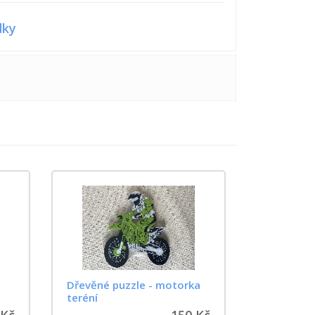
dky
Dřevěné puzzle - motorka
teréní
 Kč
150 Kč