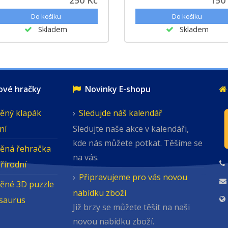
Skladem
Skladem
é hračky
Novinky E-shopu
ěný klapák
Sledujde náš kalendář
ní
Sledujte naše akce v kalendáři,
kde nás můžete potkat. Těšíme se
ěná řehračka
na vás.
přírodní
Připravujeme pro vás novou
ěné 3D puzzle
nabídku zboží
osaurus
Již brzy se můžete těšit na naši
novou nabídku zboží.