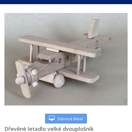
Zobrazit detail
Dřevěné letadlo velké dvouplošník