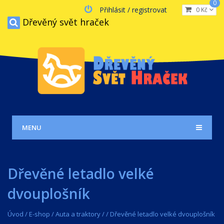
0
Přihlásit / registrovat
0 Kč
Dřevěný svět hraček
MENU
Dřevěné letadlo velké
dvouplošník
Úvod
/
E-shop
/
Auta a traktory
/
/
Dřevěné letadlo velké dvouplošník