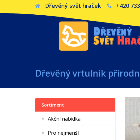
Dřevěný svět hraček
+420 733
Dřevěný vrtulník přírodn
Sortiment
Akční nabídka
Pro nejmenší