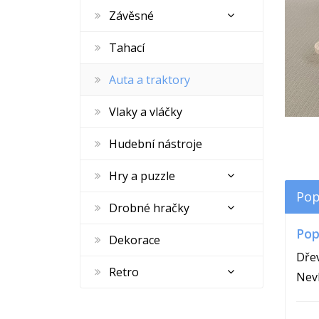
Závěsné
Tahací
Auta a traktory
Vlaky a vláčky
Hudební nástroje
Hry a puzzle
Pop
Drobné hračky
Pop
Dekorace
Dřev
Retro
Nevh