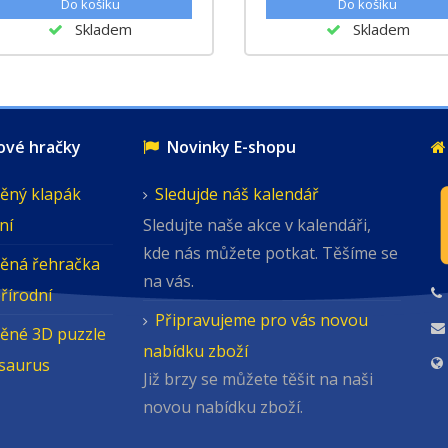
Skladem
Skladem
é hračky
Novinky E-shopu
ěný klapák
Sledujde náš kalendář
ní
Sledujte naše akce v kalendáři,
kde nás můžete potkat. Těšíme se
ěná řehračka
na vás.
přírodní
Připravujeme pro vás novou
ěné 3D puzzle
nabídku zboží
osaurus
Již brzy se můžete těšit na naši
novou nabídku zboží.