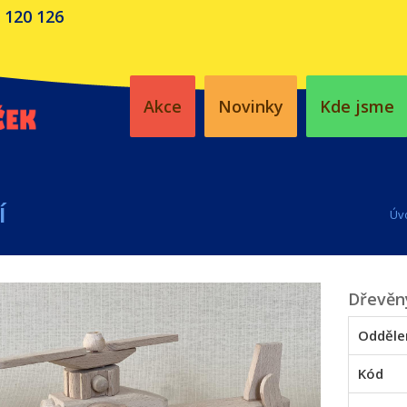
 120 126
Akce
Novinky
Kde jsme
í
Úv
Dřevěný
Odděle
Kód