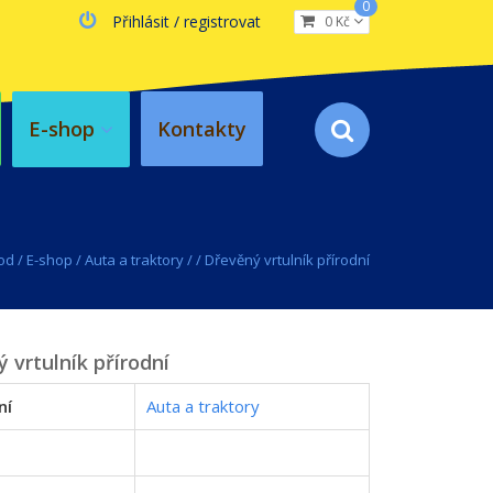
0
Přihlásit / registrovat
0 Kč
E-shop
Kontakty
od
/
E-shop
/
Auta a traktory
/
/
Dřevěný vrtulník přírodní
 vrtulník přírodní
ní
Auta a traktory