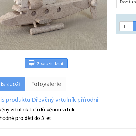
Dostup
Zobrazit detail
is zboží
Fotogalerie
is produktu Dřevěný vrtulník přírodní
ěný vrtulník točí dřevěnou vrtulí.
odné pro děti do 3 let