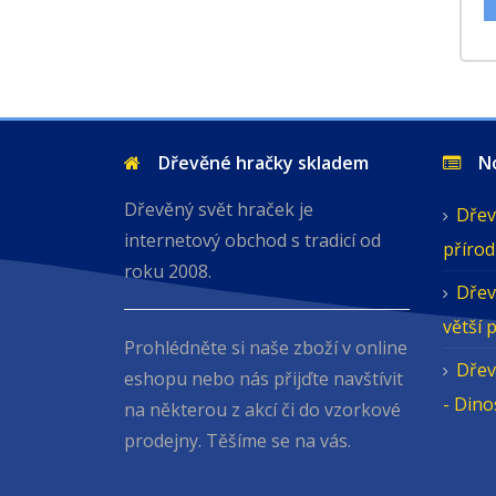
Dřevěné hračky skladem
Nov
Dřevěný svět hraček je
Dřev
internetový obchod s tradicí od
přírod
roku 2008.
Dřev
větší 
Prohlédněte si naše zboží v online
Dřev
eshopu nebo nás přijďte navštívit
- Din
na některou z akcí či do vzorkové
prodejny. Těšíme se na vás.