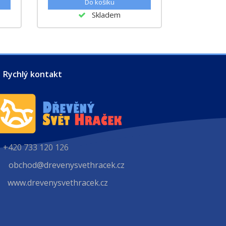
Skladem
Rychlý kontakt
+420 733 120 126
obchod@drevenysvethracek.cz
www.drevenysvethracek.cz