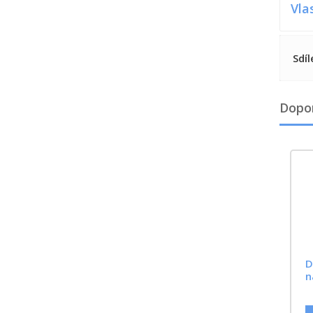
Vla
Sdíl
Dopo
D
n