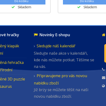
Skladem
Skladem
é hračky
Novinky E-shopu
ěný klapák
Sledujde náš kalendář
ní
Sledujte naše akce v kalendáři,
kde nás můžete potkat. Těšíme se
ěná řehračka
na vás.
přírodní
Připravujeme pro vás novou
ěné 3D puzzle
nabídku zboží
osaurus
Již brzy se můžete těšit na naši
novou nabídku zboží.