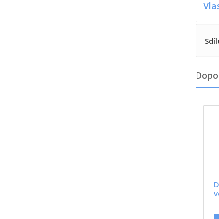
Vla
Sdíl
Dopo
D
v