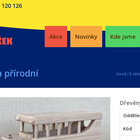
 120 126
Akce
Novinky
Kde jsme
 přírodní
Úvod
/
E-sh
Dřevěný
Odděle
Kód