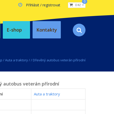
0
Přihlásit / registrovat
0 Kč
E-shop
Kontakty
op
/
Auta a traktory
/
/
Dřevěný autobus veterán přírodní
 autobus veterán přírodní
ní
Auta a traktory