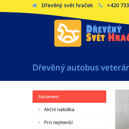
Dřevěný svět hraček
+420 733
Dřevěný autobus veterán
Sortiment
Akční nabídka
Pro nejmenší