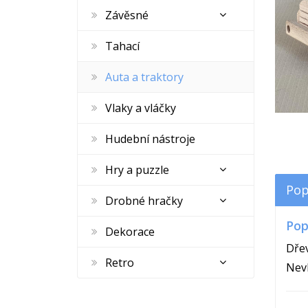
Závěsné
Tahací
Auta a traktory
Vlaky a vláčky
Hudební nástroje
Hry a puzzle
Pop
Drobné hračky
Pop
Dekorace
Dřev
Retro
Nevh