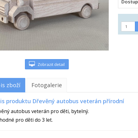
Dostup
Zobrazit detail
is zboží
Fotogalerie
is produktu Dřevěný autobus veterán přírodní
ěný autobus veterán pro děti, bytelný.
odné pro děti do 3 let.