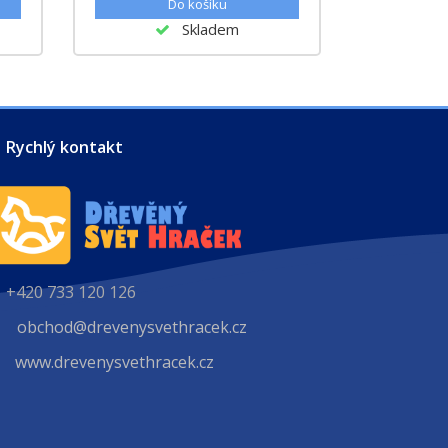
Skladem
Rychlý kontakt
+420 733 120 126
obchod@drevenysvethracek.cz
www.drevenysvethracek.cz