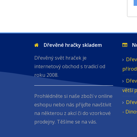
Dřevěné hračky skladem
Nov
Dřevěný svět hraček je
Dřev
internetový obchod s tradicí od
přírod
roku 2008.
Dřev
větší 
Prohlédněte si naše zboží v online
Dřev
eshopu nebo nás přijďte navštívit
- Din
na některou z akcí či do vzorkové
prodejny. Těšíme se na vás.