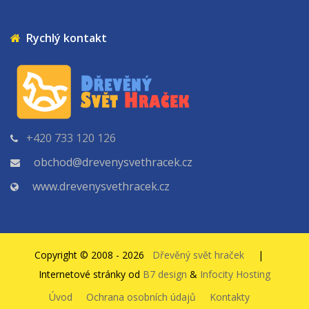
Rychlý kontakt
+420 733 120 126
obchod@drevenysvethracek.cz
www.drevenysvethracek.cz
Copyright © 2008 - 2026
Dřevěný svět hraček
|
Internetové stránky od
B7 design
&
Infocity Hosting
Úvod
Ochrana osobních údajů
Kontakty