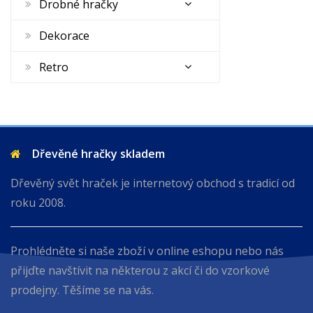
Drobné hračky
Dekorace
Retro
Dřevěné hračky skladem
Dřevěný svět hraček je internetový obchod s tradicí od
roku 2008.
Prohlédněte si naše zboží v online eshopu nebo nás
přijďte navštívit na některou z akcí či do vzorkové
prodejny. Těšíme se na vás.