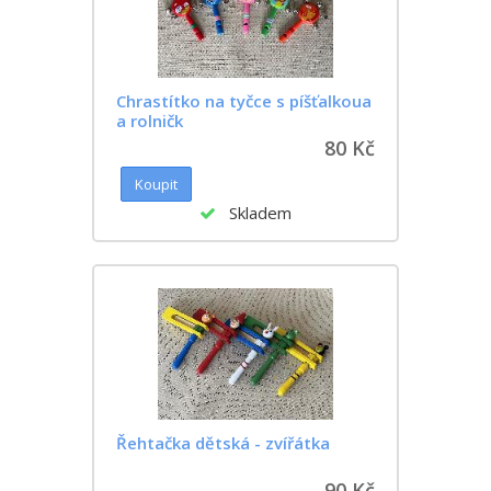
Chrastítko na tyčce s píšťalkoua
a rolničk
80 Kč
Skladem
Řehtačka dětská - zvířátka
90 Kč