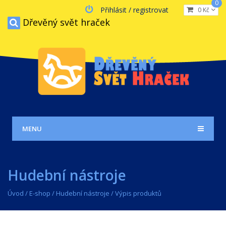
0
Přihlásit / registrovat
0 Kč
Dřevěný svět hraček
MENU
Hudební nástroje
Úvod
/
E-shop
/
Hudební nástroje
/ Výpis produktů