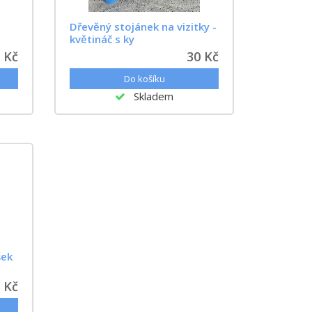
Dřevěný stojánek na vizitky -
květináč s ky
 Kč
30 Kč
Skladem
šek
 Kč