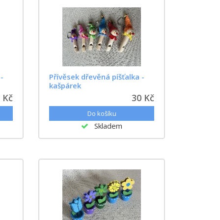
-
Přívěsek dřevěná píšťalka -
kašpárek
 Kč
30 Kč
Skladem