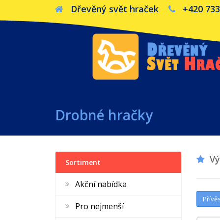
Dřevěný svět hraček
+420 733
Drobné hračky
Výp
Sortiment
Akční nabídka
Přívě
Pro nejmenší