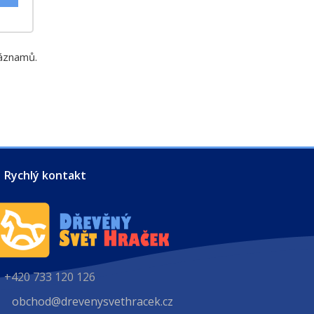
záznamů.
Rychlý kontakt
+420 733 120 126
obchod@drevenysvethracek.cz