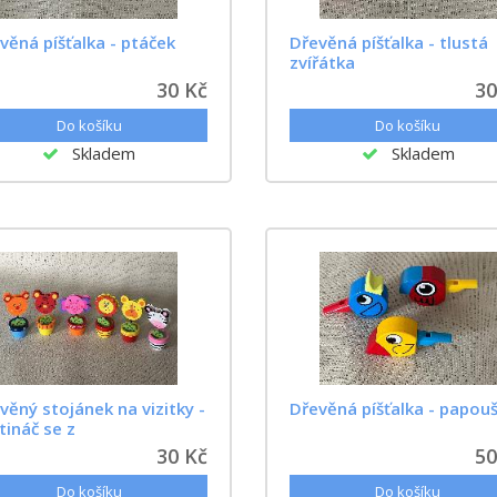
věná píšťalka - ptáček
Dřevěná píšťalka - tlustá
zvířátka
30 Kč
30
Skladem
Skladem
věný stojánek na vizitky -
Dřevěná píšťalka - papou
tináč se z
30 Kč
50