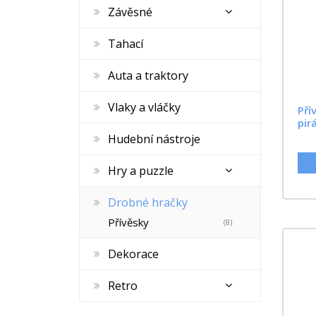
Závěsné
Tahací
Auta a traktory
Vlaky a vláčky
Pří
pir
Hudební nástroje
Hry a puzzle
Drobné hračky
Přívěsky
(8)
Dekorace
Retro