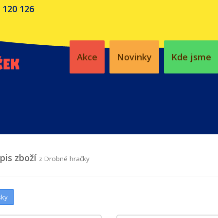
 120 126
Akce
Novinky
Kde jsme
is zboží
z Drobné hračky
sky