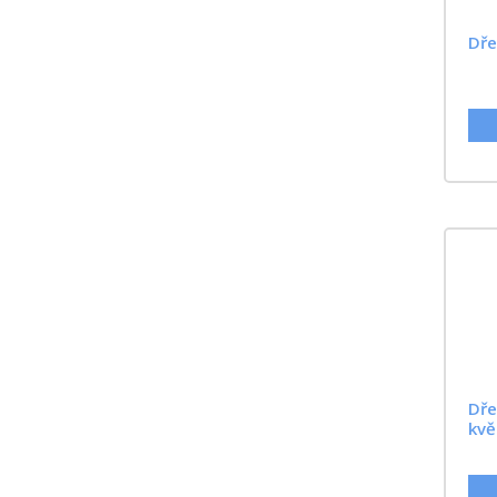
Dře
Dře
kvě