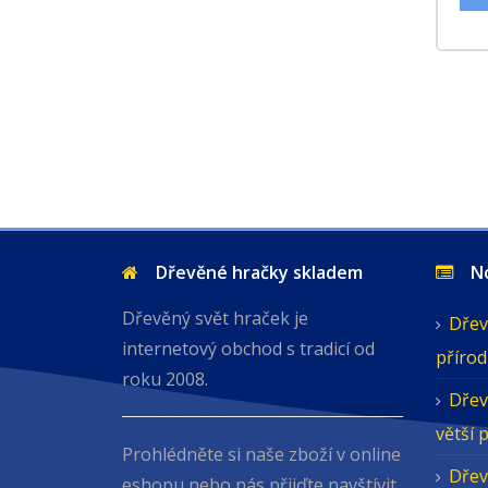
Dřevěné hračky skladem
Nov
Dřevěný svět hraček je
Dřev
internetový obchod s tradicí od
přírod
roku 2008.
Dřev
větší 
Prohlédněte si naše zboží v online
Dřev
eshopu nebo nás přijďte navštívit