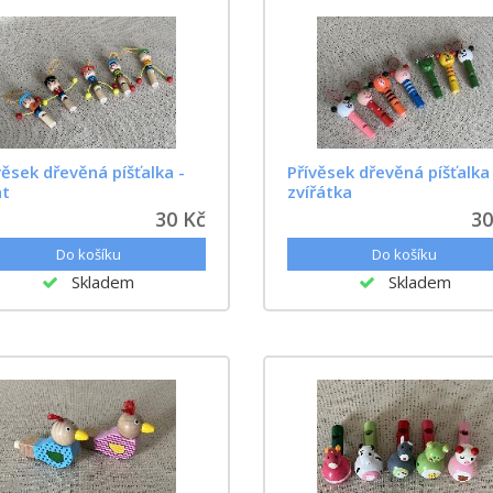
věsek dřevěná píšťalka -
Přívěsek dřevěná píšťalka 
át
zvířátka
30 Kč
30
Skladem
Skladem