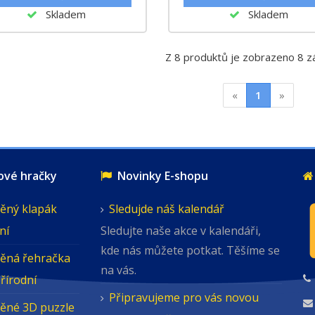
Skladem
Skladem
Z 8 produktů je zobrazeno 8 
«
1
»
é hračky
Novinky E-shopu
ěný klapák
Sledujde náš kalendář
ní
Sledujte naše akce v kalendáři,
kde nás můžete potkat. Těšíme se
ěná řehračka
na vás.
přírodní
Připravujeme pro vás novou
ěné 3D puzzle