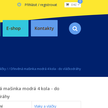
0
Přihlásit / registrovat
0 Kč
E-shop
Kontakty
láčky
/
/
Dřevěná mašinka modrá 4 kola - do vláčkodráhy
á mašinka modrá 4 kola - do
dráhy
ní
Vlaky a vláčky