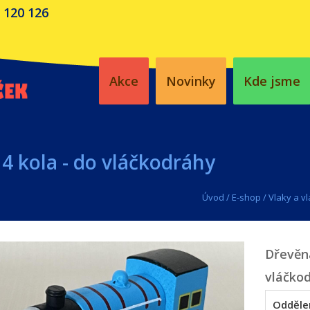
 120 126
Akce
Novinky
Kde jsme
 kola - do vláčkodráhy
Úvod
/
E-shop
/
Vlaky a v
Dřevěn
vláčko
Odděle