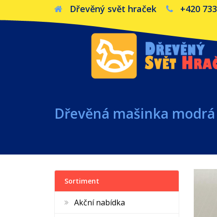
Dřevěný svět hraček
+420 733
Dřevěná mašinka modrá 4
Sortiment
Akční nabídka