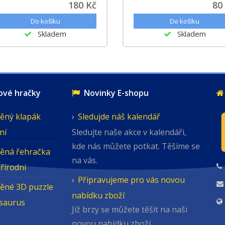
180 Kč
80
Skladem
Skladem
é hračky
Novinky E-shopu
ěný klapák
Sledujde náš kalendář
ní
Sledujte naše akce v kalendáři,
kde nás můžete potkat. Těšíme se
ěná řehračka
na vás.
přírodní
Připravujeme pro vás novou
ěné 3D puzzle
nabídku zboží
osaurus
Již brzy se můžete těšit na naši
novou nabídku zboží.