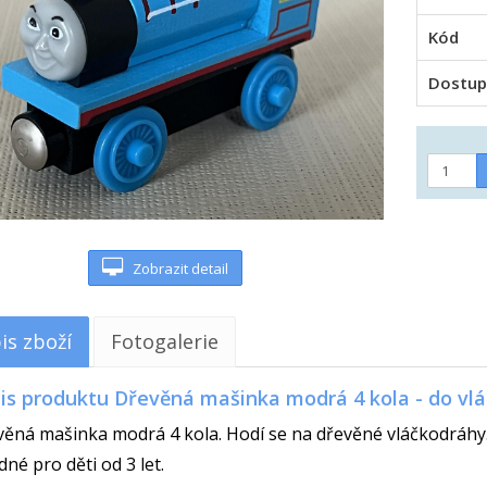
Kód
Dostup
Zobrazit detail
is zboží
Fotogalerie
is produktu Dřevěná mašinka modrá 4 kola - do vl
ěná mašinka modrá 4 kola. Hodí se na dřevěné vláčkodráhy
né pro děti od 3 let.