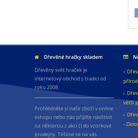
Dřevěné hračky skladem
Nov
Dřevěný svět hraček je
Dřev
internetový obchod s tradicí od
přírod
roku 2008.
Dřev
větší 
Prohlédněte si naše zboží v online
Dřev
eshopu nebo nás přijďte navštívit
- Din
na některou z akcí či do vzorkové
prodejny. Těšíme se na vás.