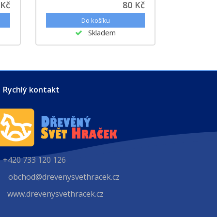
 Kč
80 Kč
Skladem
Rychlý kontakt
+420 733 120 126
obchod@drevenysvethracek.cz
www.drevenysvethracek.cz