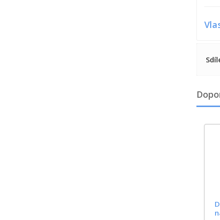
Vla
Sdíl
Dopo
D
n