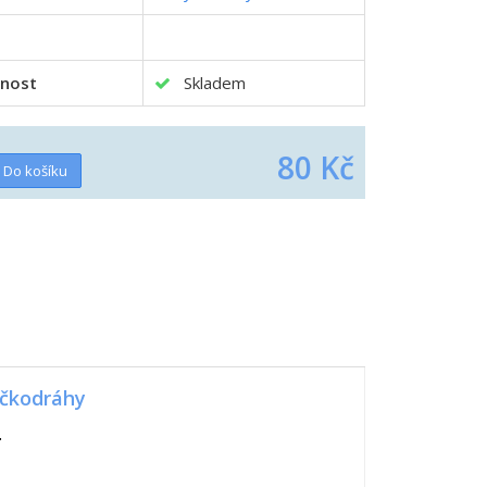
nost
Skladem
80 Kč
áčkodráhy
.